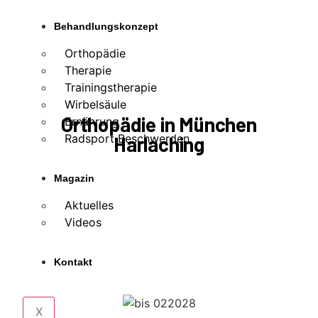
Behandlungskonzept
Orthopädie
Therapie
Trainingstherapie
Wirbelsäule
Orthopädie in München
Ernährung
Radsport Beschwerden
Harlaching
Magazin
Aktuelles
Videos
Kontakt
X