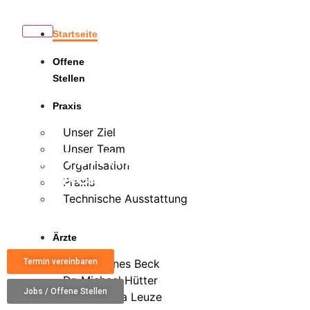
Startseite
Offene
Stellen
Praxis
Unser Ziel
Unser Team
SPORTORTHOPÄDIE
Organisation
HARLACHING
Praxis
Technische Ausstattung
PRIVATPRAXIS DR. BECK & KOLLEGEN
Ärzte
Termin vereinbaren
Dr. Johannes Beck
Dr. Michael Hütter
Jobs / Offene Stellen
Dr. Michaela Leuze