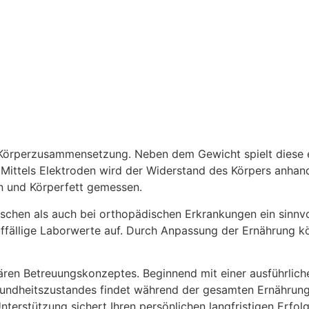
Körperzusammensetzung. Neben dem Gewicht spielt diese e
ittels Elektroden wird der Widerstand des Körpers anhand
en und Körperfett gemessen.
ischen als auch bei orthopädischen Erkrankungen ein sinnvo
uffällige Laborwerte auf. Durch Anpassung der Ernährung kö
linären Betreuungskonzeptes. Beginnend mit einer ausführlic
esundheitszustandes findet während der gesamten Ernährun
Unterstützung sichert Ihren persönlichen langfristigen Erfolg