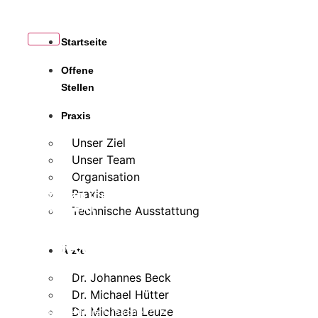
Startseite
Offene
Stellen
Google Ads Sportler
Praxis
Unser Ziel
Unser Team
Organisation
Praxis
PRIVATÄRZTLICHE ORTHOPÄDIE & HEALTH
MANAGEMENT
Technische Ausstattung
VERLETZUNGSFR
EI ZURÜCK ZUR
Ärzte
BESTFORM.
Dr. Johannes Beck
Dr. Michael Hütter
Dr. Michaela Leuze
Wir behandeln die Ursache Ihrer