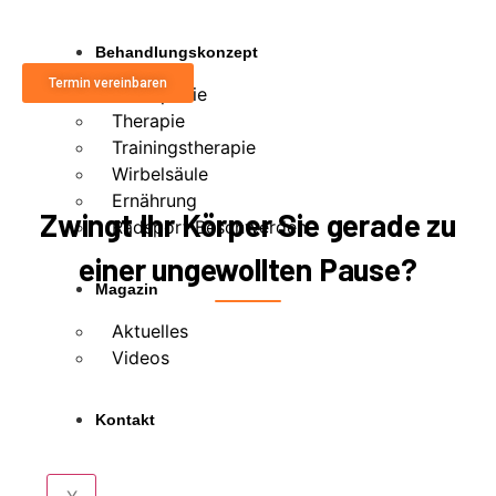
Schmerzen mit modernster
Sportmedizin, damit Sie Ihren Sport
wieder lieben können.
Behandlungskonzept
Termin vereinbaren
Orthopädie
Therapie
Trainingstherapie
Wirbelsäule
Ernährung
Zwingt Ihr Körper Sie gerade zu
Radsport Beschwerden
einer ungewollten Pause?
Magazin
Aktuelles
Videos
Kontakt