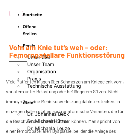
Startseite
Offene
Stellen
Vorn am Knie tut‘s weh – oder:
Praxis
Femoropatellare Funktionsstörung
Unser Ziel
Unser Team
Organisation
Praxis
Viele Patienten klagen über Schmerzen am Kniegelenk vorn,
Technische Ausstattung
vor allem unter Belastung oder bei längerem Sitzen. Nicht
immer muss eine Meniskusverletzung dahinterstecken. In
Ärzte
einzelnen Fällen gibt es auch anatomische Varianten, die für
Dr. Johannes Beck
die Beschwerden ursächlich sein können. Man spricht von
Dr. Michael Hütter
Dr. Michaela Leuze
einer femoropatellaren Dysplasie, bei der die Anlage des