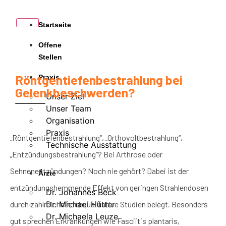
Startseite
Offene
Stellen
Röntgentiefenbestrahlung bei
Praxis
Gelenkbeschwerden?
Unser Ziel
Unser Team
Organisation
Praxis
„Röntgentiefenbestrahlung“, „Orthovoltbestrahlung“,
Technische Ausstattung
„Entzündungsbestrahlung“? Bei Arthrose oder
Sehnenentzündungen? Noch nie gehört? Dabei ist der
Ärzte
entzündungshemmende Effekt von geringen Strahlendosen
Dr. Johannes Beck
durch zahlreiche hochqualitative Studien belegt. Besonders
Dr. Michael Hütter
Dr. Michaela Leuze
gut sprechen Erkrankungen wie Fasciitis plantaris,